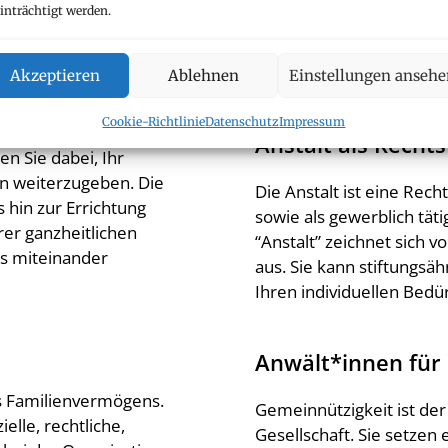
inträchtigt werden.
um eine verlässliche, ge
Immer mit dem Ziel, Ihre
schaffen – für Sie, Ihre F
Akzeptieren
Ablehnen
Einstellungen anseh
Zukunft Ihrer
Cookie-Richtlinie
Datenschutz
Impressum
e
Anstalt als Recht
n Sie dabei, Ihr
n weiterzugeben. Die
Die Anstalt ist eine Rech
 hin zur Errichtung
sowie als gewerblich tät
erer ganzheitlichen
“Anstalt” zeichnet sich v
os miteinander
aus. Sie kann stiftungsä
Ihren individuellen Bed
Anwält*innen für
es Familienvermögens.
Gemeinnützigkeit ist der
elle, rechtliche,
Gesellschaft. Sie setzen