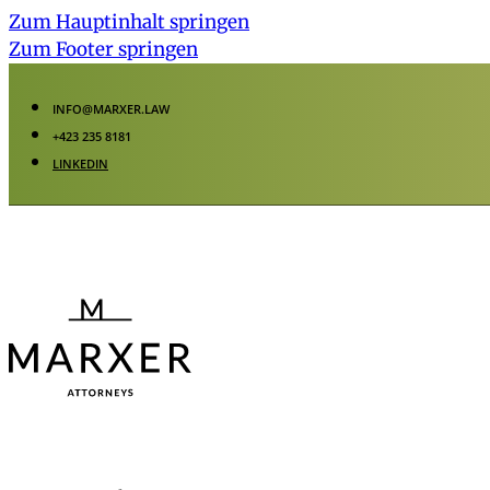
Zum Hauptinhalt springen
Zum Footer springen
INFO@MARXER.LAW
+423 235 8181
LINKEDIN