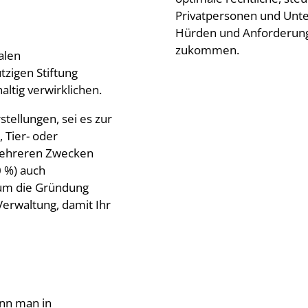
Privatpersonen und Unt
Hürden und Anforderunge
zukommen.
alen
zigen Stiftung
altig verwirklichen.
stellungen, sei es zur
 Tier- oder
 mehreren Zwecken
0 %) auch
 um die Gründung
Verwaltung, damit Ihr
ann man in