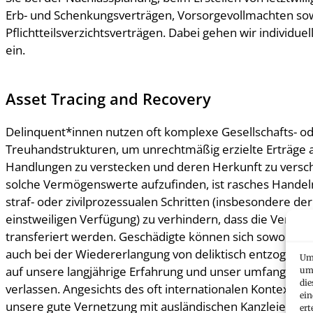
Erb- und Schenkungsverträgen, Vorsorgevollmachten so
Pflichtteilsverzichtsverträgen. Dabei gehen wir individuel
ein.
Asset Tracing and Recovery
Delinquent*innen nutzen oft komplexe Gesellschafts- o
Treuhandstrukturen, um unrechtmäßig erzielte Erträge a
Handlungen zu verstecken und deren Herkunft zu verschl
solche Vermögenswerte aufzufinden, ist rasches Handel
straf- oder zivilprozessualen Schritten (insbesondere de
einstweiligen Verfügung) zu verhindern, dass die Vermö
transferiert werden. Geschädigte können sich sowohl bei
auch bei der Wiedererlangung von deliktisch entzogen
Um 
auf unsere langjährige Erfahrung und unser umfangreic
um 
die
verlassen. Angesichts des oft internationalen Kontexts sol
ein
unsere gute Vernetzung mit ausländischen Kanzleien von 
ert