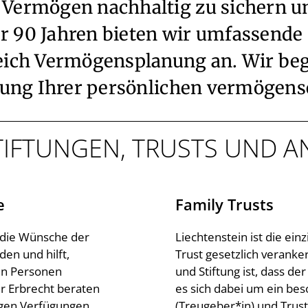
Vermögen nachhaltig zu sichern u
ber 90 Jahren bieten wir umfassend
ich Vermögensplanung an. Wir begl
tung Ihrer persönlichen vermögens
STIFTUNGEN, TRUSTS UND 
e
Family Trusts
s die Wünsche der
Liechtenstein ist die ei
den und hilft,
Trust gesetzlich veranke
ten Personen
und Stiftung ist, dass de
r Erbrecht beraten
es sich dabei um ein bes
ligen Verfügungen,
(Treugeber*in) und Trus