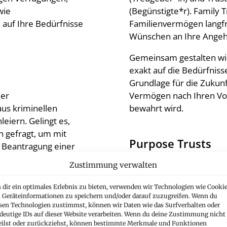
wie
(Begünstigte*r). Family T
l auf Ihre Bedürfnisse
Familienvermögen langfr
Wünschen an Ihre Angeh
Gemeinsam gestalten wir
exakt auf die Bedürfnisse
Grundlage für die Zukunft
Vermögen nach Ihren Vo
der
bewahrt wird.
us kriminellen
eiern. Gelingt es,
n gefragt, um mit
Purpose Trusts
r Beantragung einer
genswerte weiter
Zustimmung verwalten
Im Gegensatz zu anderen
 der Sicherung als
Liechtenstein auch ein “
en Vermögenswerten
dir ein optimales Erlebnis zu bieten, verwenden wir Technologien wie Cookie
sieht keine Personen als
hes Fachwissen
Geräteinformationen zu speichern und/oder darauf zuzugreifen. Wenn du
Trustvermögen einem hö
sen Technologien zustimmst, können wir Daten wie das Surfverhalten oder
cher Fälle ist auch
deutige IDs auf dieser Website verarbeiten. Wenn du deine Zustimmung nicht
Vorteil.
eilst oder zurückziehst, können bestimmte Merkmale und Funktionen
Wir erarbeiten gemeins