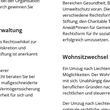
 bei der Organisation
Bereichen Gesundheit, Bi
rch gewinnen Sie
Umweltschutz voran. Die 
verschiedene Rechtsform
Stiftung, den Charitable 
Anwält*innen für Gemein
rwaltung
Rechtsform für Ihr sozia
erfolgreich umzusetzen.
es Rechtsvehikel zur
Diskretion und
iftung ist anerkannt
Wohnsitzwechsel
Ein Umzug nach Liechten
serer
Möglichkeiten. Der Wohn
ht beraten Sie bei
mit sich. Unabhängig dav
ne maßgeschneiderte
beruflichen Gründen nach
ge Vermögenssicherung
rechtlichen und steuerre
heit für sich und
Der Umzug nach Liechten
optimale rechtliche, st