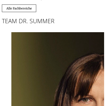
Alle Fachbereiche
TEAM DR. SUMMER
Mag. iur.
,
LL.M.
Sonja Schwaigh
Partnerin, Recht
+423 235 8181
sonja.schwaigho