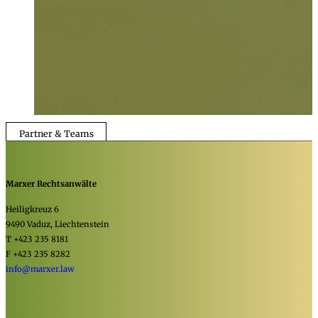
Partner & Teams
Marxer Rechtsanwälte
Heiligkreuz 6
9490 Vaduz, Liechtenstein
T +423 235 8181
F +423 235 8282
info@marxer.law