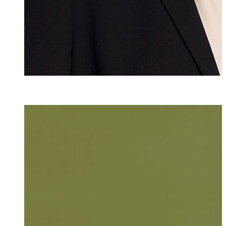
Ramona Michel
Assistentin
+423 235 8279
ramona.michelfe