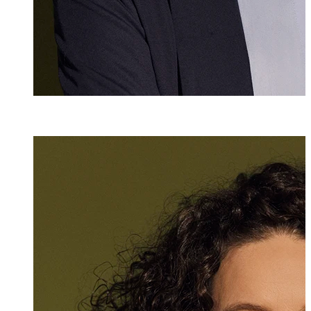
Denise Lorünse
Senior Assistenti
+423 235 8147
denise.loruense