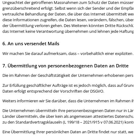
Ungeachtet der getroffenen Massnahmen zum Schutz der Daten müssen Sie s
grenzüberschreitend erfolgt. Selbst wenn sich der Sender und der Empfä
vertrauliche Behandlung der Daten, die über das Internet übermittelt we
diese Informationen zugreifen, die Daten lesen, verändern, fälschen, ü
der Übermittlung verloren gehen. Des Weiteren könnten Dritte Rückschlü
das Internet keine Verantwortung übernehmen und lehnen jede Haftung f
6. An uns versendet Mails
Wir machen Sie darauf aufmerksam, dass – vorbehaltlich einer expliziten
7. Übermittlung von personenbezogenen Daten an Dritte
Die im Rahmen der Geschäftstätigkeit der Unternehmen erhobenen person
Zur Erfüllung geschäftlicher Aufträge ist es jedoch möglich, dass auf Grun
Daten erfolgt entsprechend der Vorschriften der DSGVO.
Weiters informieren wir Sie darüber, dass die Unternehmen im Rahmen ihre
Die Unternehmen übermitteln Ihre personenbezogenen Daten nur in Län
Länder übermitteln, die über kein als angemessen attestiertes Datensch
zu den Standardvertragsklauseln (L 199/18 – 2021/915 v 07.06.2021) kontra
Eine Übermittlung Ihrer persönlichen Daten an Dritte findet nur statt, wenn i