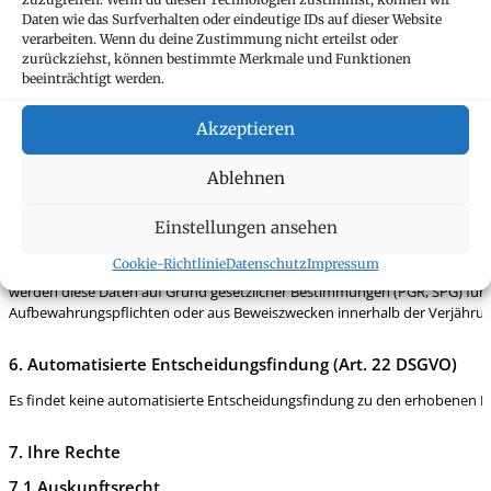
Sind von uns gesetzliche oder aufsichtsrechtliche Pflichten zu erfüllen,
Daten wie das Surfverhalten oder eindeutige IDs auf dieser Website
verarbeiten. Wenn du deine Zustimmung nicht erteilst oder
Amtsstellen und öffentliche Stellen (z.B. Aufsichtsbehörden, Gericht
zurückziehst, können bestimmte Merkmale und Funktionen
Amt für Justiz, Standesvertretung)
beeinträchtigt werden.
Steuerbehörden (u.a. im Rahmen des Automatischen Informationsau
4. Herkunft der Daten
Akzeptieren
Die Daten werden direkt (etwa bei Besprechungen oder im Rahmen von Korre
Ablehnen
Vermögensverwalter, Revisoren) erhoben.
Einstellungen ansehen
5. Speicherfrist
Cookie-Richtlinie
Datenschutz
Impressum
Die personenbezogenen Daten werden während der aufrechten Geschäftsbe
werden diese Daten auf Grund gesetzlicher Bestimmungen (PGR, SPG) für mi
Aufbewahrungspflichten oder aus Beweiszwecken innerhalb der Verjährun
6. Automatisierte Entscheidungsfindung (Art. 22 DSGVO)
Es findet keine automatisierte Entscheidungsfindung zu den erhobenen Date
7. Ihre Rechte
7.1 Auskunftsrecht