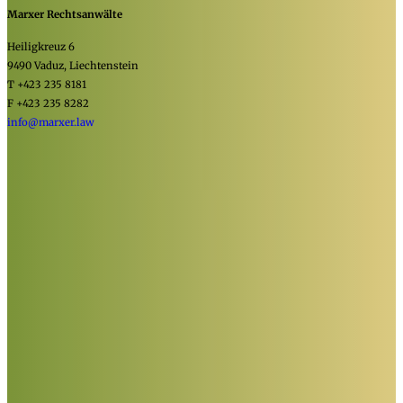
Marxer Rechtsanwälte
Heiligkreuz 6
9490 Vaduz, Liechtenstein
T +423 235 8181
F +423 235 8282
info@marxer.law