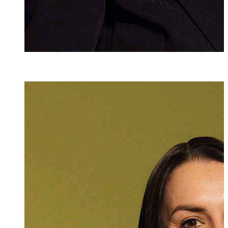
Dr. iur.
Julia Köpf
Rechtsanwältin
+423 235 8181
julia.koepf@marx