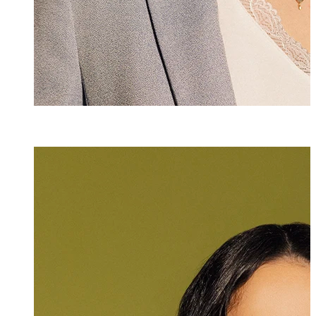
Selina Roig y A
Senior Assistenti
+423 235 8173
selina.roig@marx