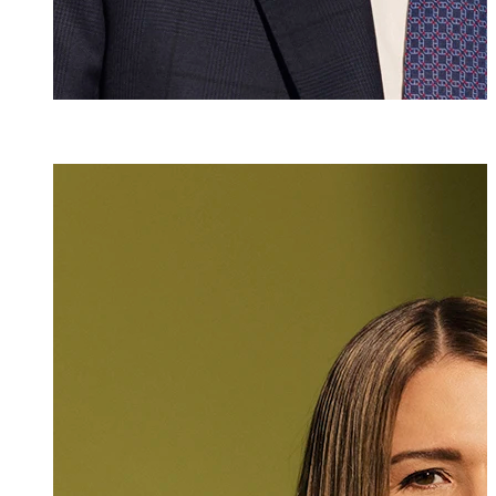
Mlaw
Katharina Hasle
Rechtsanwältin
+423 235 8181
katharina.hasler