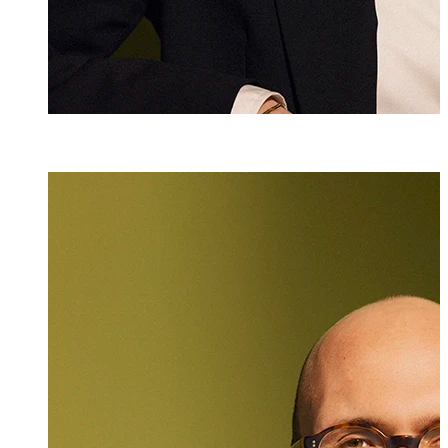
Dr. iur.
Lukas Burger
Rechtsanwalt
+423 235 8181
lukas.burger@ma