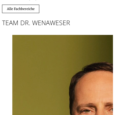
Alle Fachbereiche
TEAM DR. WENAWESER
Dr. iur.
,
LL.M.
Stefan Wenawe
Partner, Rechtsan
+423 235 8181
stefan.wenawese