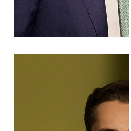
LL.M. (WU)
Julian Maikisc
Associate
+423 235 8181
julian.maikisch@