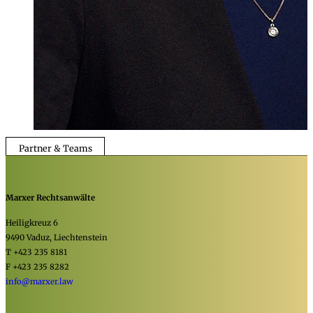
Partner & Teams
Marxer Rechtsanwälte
Heiligkreuz 6
9490 Vaduz, Liechtenstein
T +423 235 8181
F +423 235 8282
info@marxer.law