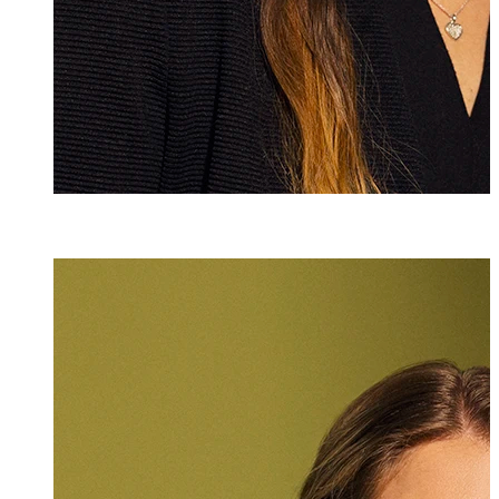
Andrea Weber
Assistentin
+423 235 8251
andrea.weber@m