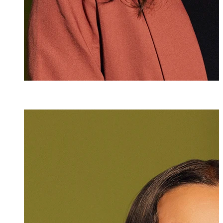
Angelika Rothe
Assistentin
+423 235 8153
angelika.rothen