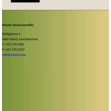
Marxer Rechtsanwälte
Heiligkreuz 6
9490 Vaduz, Liechtenstein
T +423 235 8181
F +423 235 8282
info@marxer.law