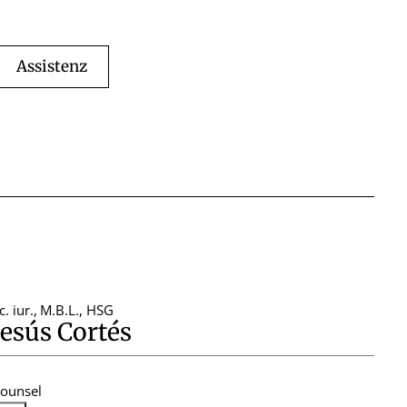
Assistenz
ic. iur.
,
M.B.L., HSG
Jesús Cortés
ounsel