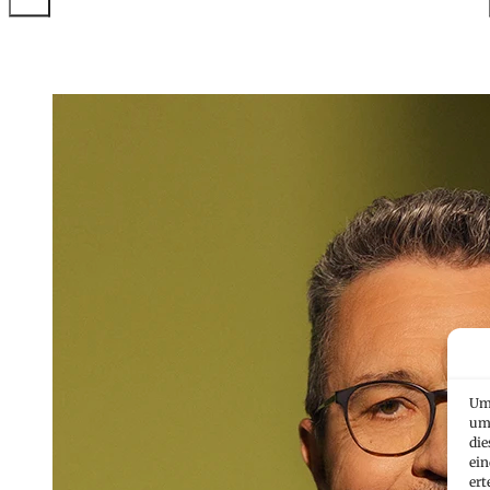
Um 
um 
die
ein
ert