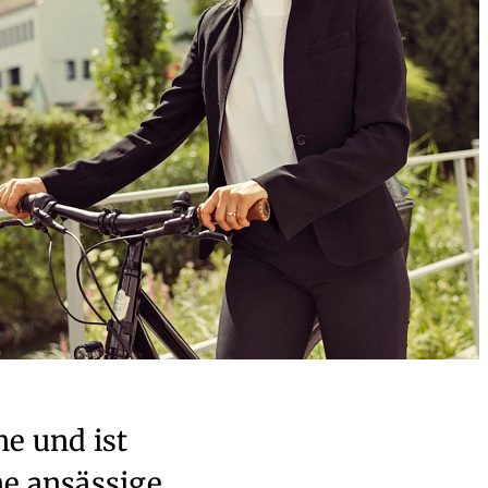
ne und ist
he ansässige