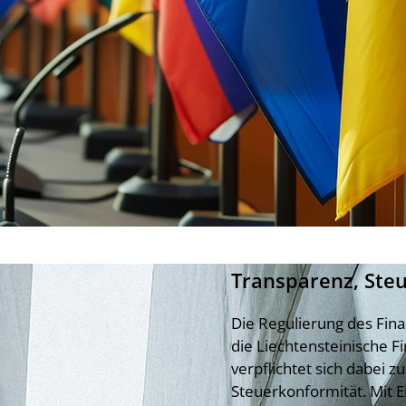
Transparenz, Ste
Die Regulierung des Fina
die Liechtensteinische F
verpflichtet sich dabei 
Steuerkonformität. Mit 