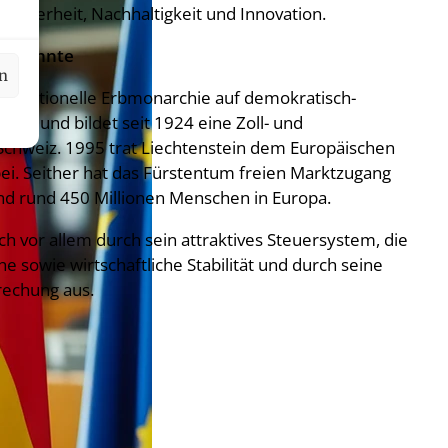
tssicherheit, Nachhaltigkeit und Innovation.
ahrzehnte
en
onstitutionelle Erbmonarchie auf demokratisch-
age und bildet seit 1924 eine Zoll- und
chweiz. 1995 trat Liechtenstein dem Europäischen
ei. Seither hat das Fürstentum freien Marktzugang
und rund 450 Millionen Menschen in Europa.
ch vor allem durch sein attraktives Steuersystem, die
che sowie wirtschaftliche Stabilität und durch seine
rechung aus.