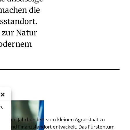
 machen die
sstandort.
 zur Natur
modernem
s,
m letzten Jahrhundert vom kleinen Agrarstaat zu
fts- und Finanzstandort entwickelt. Das Fürstentum