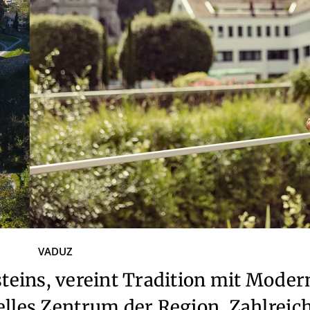
VADUZ
teins, vereint Tradition mit Moder
relles Zentrum der Region. Zahlreic