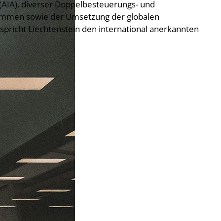
(AIA), diverser Doppelbesteuerungs- und
mmen sowie der Umsetzung der globalen
pricht Liechtenstein den international anerkannten