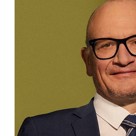
+423 235 8181
thomas.feurstein@marxer