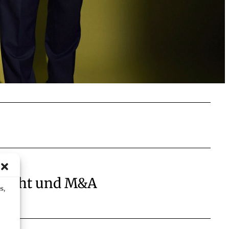
srecht und M&A
s,