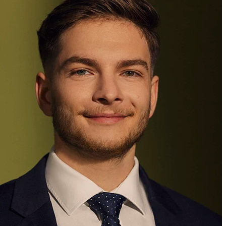
+423 235 8181
fabio.chesani@marxer.law