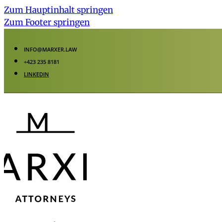
Zum Hauptinhalt springen
Zum Footer springen
INFO@MARXER.LAW
+423 235 8181
LINKEDIN