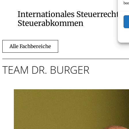
bee
Internationales Steuerrecht u
Steuerabkommen
Alle Fachbereiche
TEAM DR. BURGER
Dr. iur.
Thomas Feurs
Rechtsanwalt