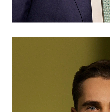
LL.M. (WU)
Julian Maikisc
Associate
+423 235 8181
julian.maikisch@