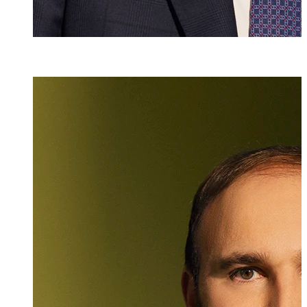
Dr. iur.
,
M.A. HSG
Christian Ritzb
Partner, Rechtsan
+423 235 8181
christian.ritzbe