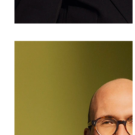
Dr. iur.
Lukas Burger
Rechtsanwalt
+423 235 8181
lukas.burger@ma