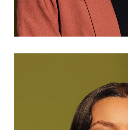
Angelika Rothe
Assistentin
+423 235 8153
angelika.rothen