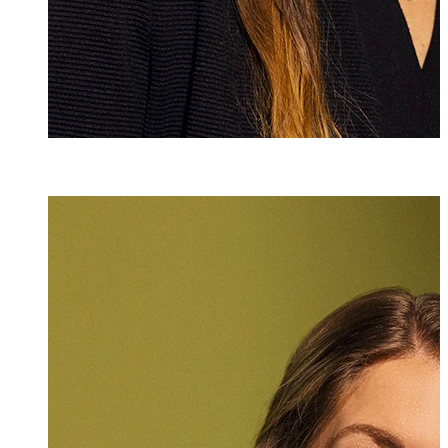
Andrea Weber
Assistentin
+423 235 8251
andrea.weber@m