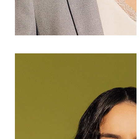
Selina Roig y A
Senior Assistenti
+423 235 8173
selina.roig@marx