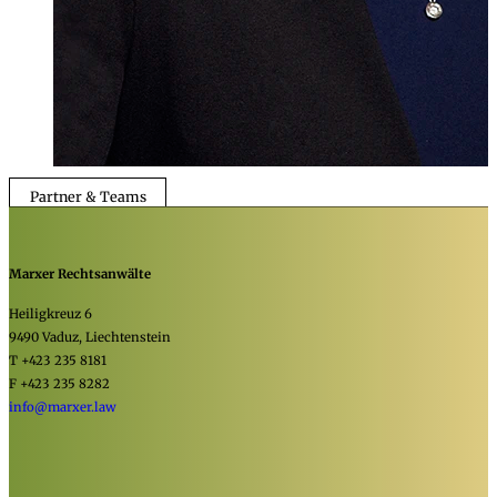
Partner & Teams
Marxer Rechtsanwälte
Heiligkreuz 6
9490 Vaduz, Liechtenstein
T +423 235 8181
F +423 235 8282
info@marxer.law