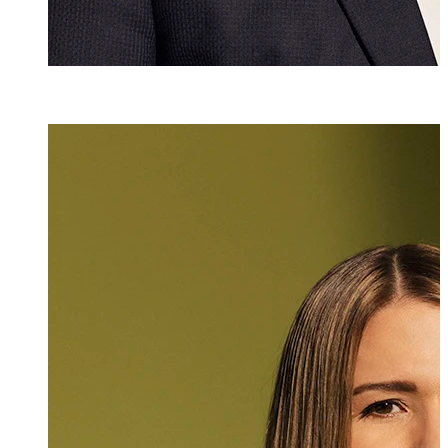
Mlaw
Katharina Hasle
Rechtsanwältin
+423 235 8181
katharina.hasler