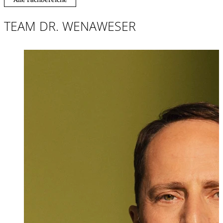
TEAM DR. WENAWESER
Dr. iur.
,
LL.M.
Stefan Wenawe
Partner, Rechtsan
+423 235 8181
stefan.wenawese