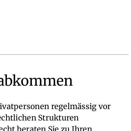
uerabkommen
vatpersonen regelmässig vor
echtlichen Strukturen
echt beraten Sie zu Ihren