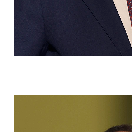
lic. iur.
,
M.B.L., HSG
Jesús Cortés
Counsel