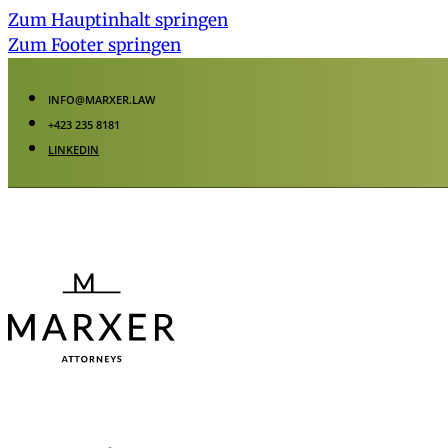
Zum Hauptinhalt springen
Zum Footer springen
INFO@MARXER.LAW
+423 235 8181
LINKEDIN