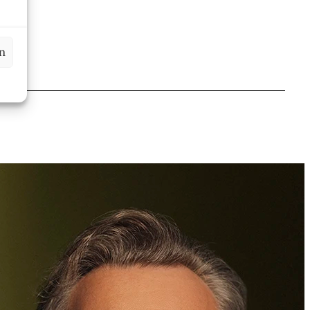
en
Dr. iur.
,
LL.M.
Michael Grabher
Partner, Rechtsanwalt, öffentlicher Notar
+423 235 8181
michael.grabher@marxer.law