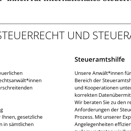
 STEUERRECHT UND STEU
Steueramtshilfe
teuerlichen
Unsere Anwält*innen für 
Rechtsanwält*innen
Bereich der Steueramts
erschreitenden
und Kooperationen unters
korrekten Datenübermit
Wir beraten Sie zu den 
ng
Anforderungen der Steue
Ihnen, gesetzliche
Prozess. Mit unserer Exp
n in sämtlichen
Angelegenheiten effizie