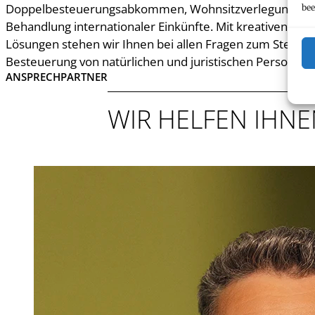
Doppelbesteuerungsabkommen, Wohnsitzverlegungen un
bee
Behandlung internationaler Einkünfte. Mit kreativen und
Lösungen stehen wir Ihnen bei allen Fragen zum Steuerr
Besteuerung von natürlichen und juristischen Personen z
ANSPRECHPARTNER
WIR HELFEN IHNE
Dr. iur.
Johannes Mich
Partner, Rechtsanwalt, öffe
+423 235 8181
johannes.burger@marxer.l