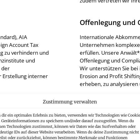
zudem vertreten wir Ihr
Offenlegung und 
ndard), AIA
Internationale Abkommen
ign Account Tax
Unternehmen komplexe Of
ng zu verhindern und
erfüllen. Unsere Anwält*
nzinstitute und
Offenlegung und Complia
 der
Wir unterstützen Sie bei
Erstellung interner
Erosion and Profit Shift
erheben, zu analysieren
Zustimmung verwalten
ischen Personen
dir ein optimales Erlebnis zu bieten, verwenden wir Technologien wie Cookie
cht beraten Sie zur
Geräteinformationen zu speichern und/oder darauf zuzugreifen. Wenn du
sen Technologien zustimmst, können wir Daten wie das Surfverhalten oder
im nationalen sowie
deutige IDs auf dieser Website verarbeiten. Wenn du deine Zustimmung nicht
n wie
eilst oder zurückziehst, können bestimmte Merkmale und Funktionen