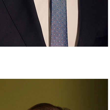
Dr. iur.
,
LL.M. (Columbia)
Michael Oberhuber
Partner, Rechtsanwalt