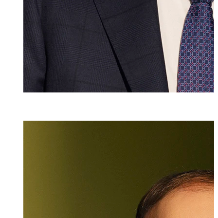
Dr. iur.
,
M.A. HSG
Christian Ritzb
Partner, Rechtsan
+423 235 8181
christian.ritzbe