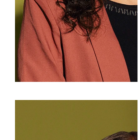
Angelika Rothe
Assistentin
+423 235 8153
angelika.rothen