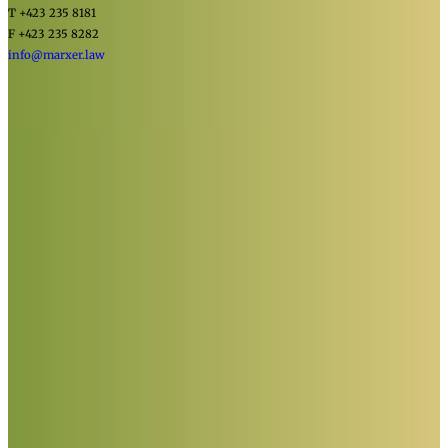
T +423 235 8181
F +423 235 8282
info@marxer.law