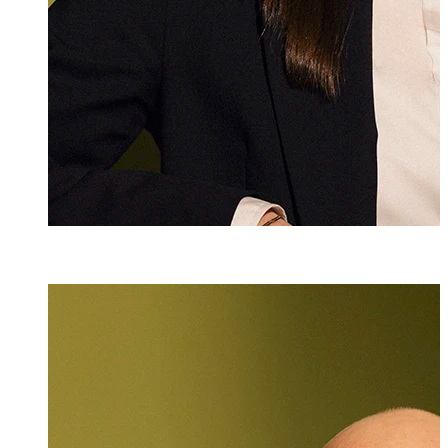
Dr. iur.
Lukas Burger
Rechtsanwalt
+423 235 8181
lukas.burger@ma