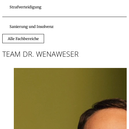
Strafverteidigung
Sanierung und Insolvenz
Alle Fachbereiche
TEAM DR. WENAWESER
Dr. iur.
,
LL.M.
Stefan Wenawe
Partner, Rechtsan
+423 235 8181
stefan.wenawese