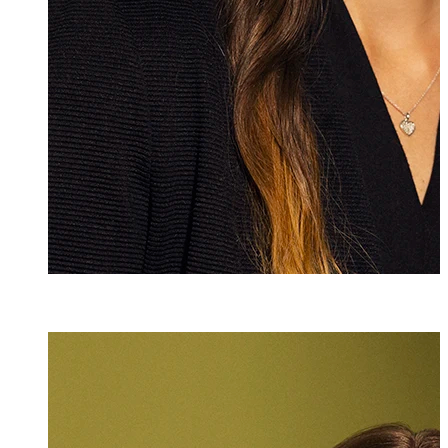
Andrea Weber
Assistentin
+423 235 8251
andrea.weber@m