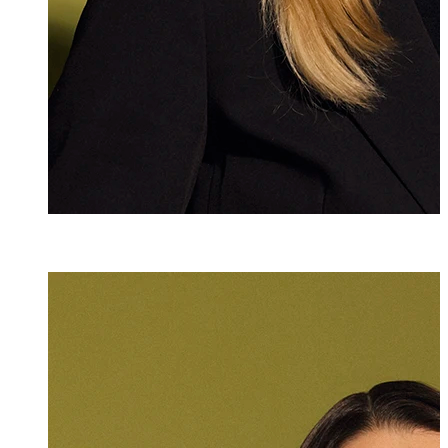
Dr. iur.
Julia Köpf
Rechtsanwältin
+423 235 8181
julia.koepf@marx