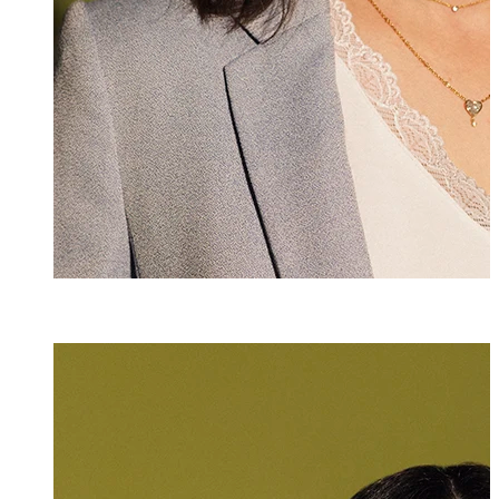
Selina Roig y A
Senior Assistenti
+423 235 8173
selina.roig@marx