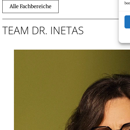
bee
Alle Fachbereiche
TEAM DR. INETAS
Mag. iur.
,
LL.M.
Franziska Go
Partnerin, Rechtsanwältin
+423 235 8181
franziska.goop@marxer.l