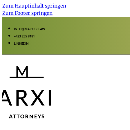
Zum Hauptinhalt springen
Zum Footer springen
INFO@MARXER.LAW
+423 235 8181
LINKEDIN