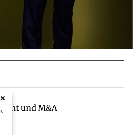
srecht und M&A
s,