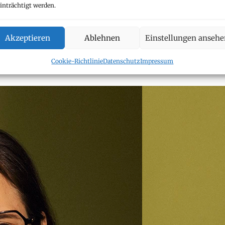
inträchtigt werden.
Akzeptieren
Ablehnen
Einstellungen anseh
Cookie-Richtlinie
Datenschutz
Impressum
op-Monauni
aw