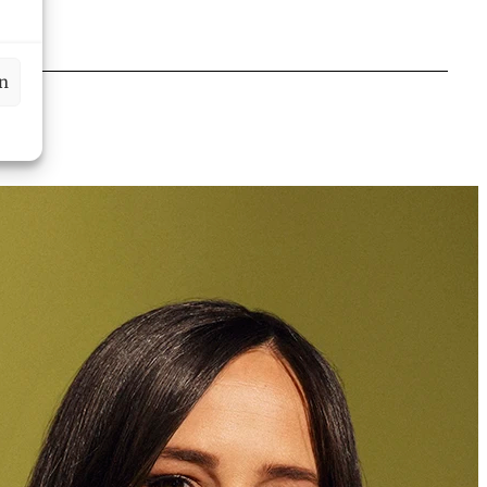
en
Franziska Kindle
Senior Assistentin
+423 235 8124
franziska.kindle@marxer.law