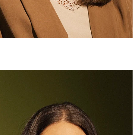
Antonietta Volpe
Assistentin
+423 235 8261
antonietta.volpe@marxer.law