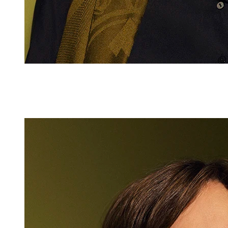
Inge König
Assistentin
+423 235 8126
inge.koenig@marxer.law