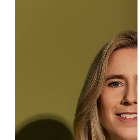
lic. iur.
,
LL.M.
Christina Pére
Rechtsanwältin
+423 235 8181
christina.perez@