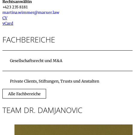
Rechtsanwältin
+423 235 8181
martina.wimmer@marxer.law
CV
vCard
FACHBEREICHE
Gesellschaftsrecht und M&A
Private Clients, Stiftungen, Trusts und Anstalten
Alle Fachbereiche
TEAM DR. DAMJANOVIC
Dr. iur.
,
LL.M. (Vir