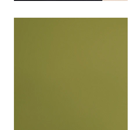
Luna Yu
Assistentin
+423 235 8146
luna.yu@marxer.