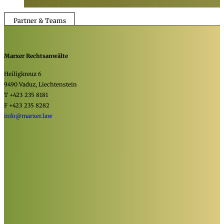
Partner & Teams
Marxer Rechtsanwälte
Heiligkreuz 6
9490 Vaduz, Liechtenstein
T +423 235 8181
F +423 235 8282
info@marxer.law