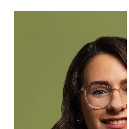
Giulia Martin
Assistentin
+423 235 8286
giulia.martin@ma