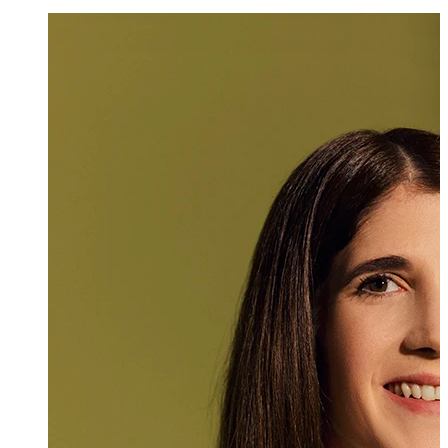
Annika Foser
Senior Assistenti
+423 235 8202
annika.foser@ma