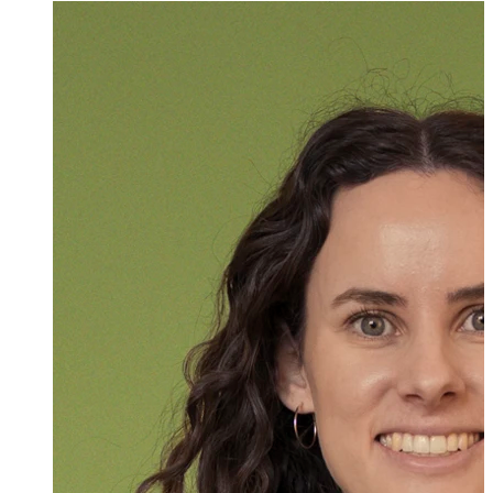
LL.M.
Katharina Stolz
Associate
+423 235 8181
katharina.stolz@