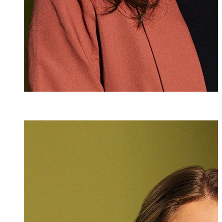
Andrea Weber
Assistentin
+423 235 8251
andrea.weber@m