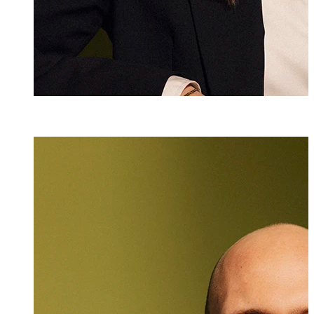
Dr. iur.
Lukas Burger
Rechtsanwalt
+423 235 8181
lukas.burger@ma