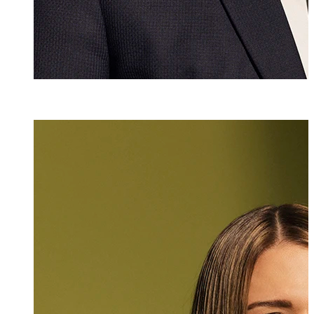
Mlaw
Katharina Hasle
Rechtsanwältin
+423 235 8181
katharina.hasler