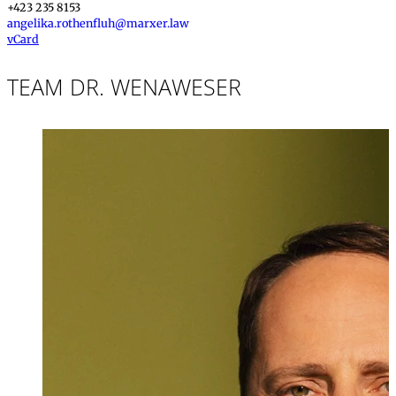
+423 235 8153
angelika.rothenfluh@marxer.law
vCard
TEAM DR. WENAWESER
Dr. iur.
,
LL.M.
Stefan Wenawe
Partner, Rechtsan
+423 235 8181
stefan.wenawese