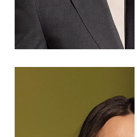
Jennifer Lado M
Assistentin
+423 235 8258
jennifer.lado@ma