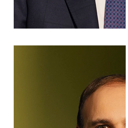
Dr. iur.
,
M.A. HSG
Christian Ritzb
Partner, Rechtsan
+423 235 8181
christian.ritzbe