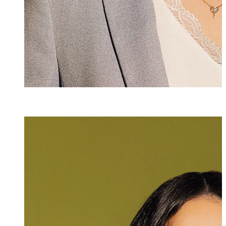
Selina Roig y A
Senior Assistenti
+423 235 8173
selina.roig@marx