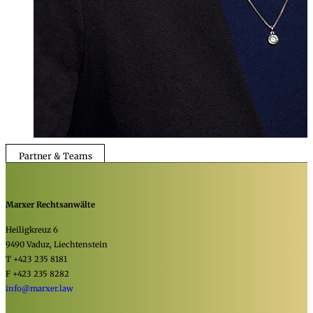
Partner & Teams
Marxer Rechtsanwälte
Heiligkreuz 6
9490 Vaduz, Liechtenstein
T +423 235 8181
F +423 235 8282
info@marxer.law