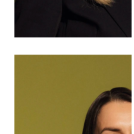
Dr. iur.
Julia Köpf
Rechtsanwältin
+423 235 8181
julia.koepf@marx