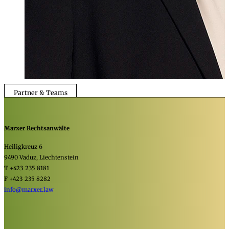
Partner & Teams
Marxer Rechtsanwälte
Heiligkreuz 6
9490 Vaduz, Liechtenstein
T +423 235 8181
F +423 235 8282
info@marxer.law