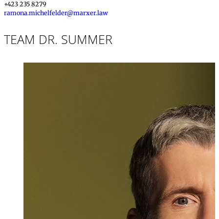
+423 235 8279
ramona.michelfelder@marxer.law
TEAM DR. SUMMER
Dr. iur.
,
LL.M., M
Markus Summ
Partner, Rechtsan
+423 235 8181
markus.summer@