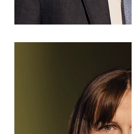
Mag. iur.
,
LL.M.
Sonja Schwaigh
Partnerin, Recht
+423 235 8181
sonja.schwaigho