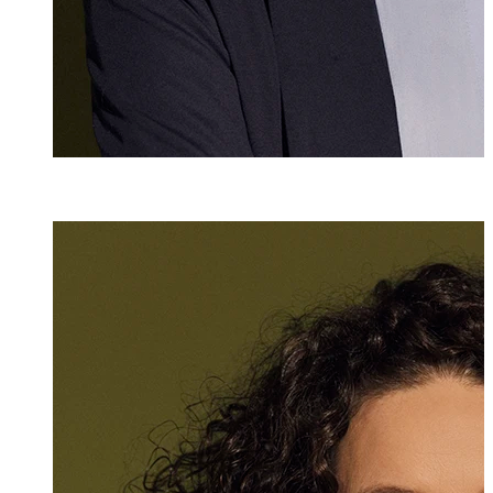
Denise Lorünse
Senior Assistenti
+423 235 8147
denise.loruense