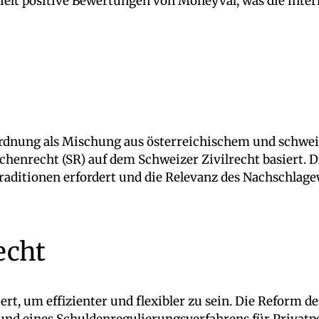
ielt positive Bewertungen von Moneyval, was die inte
tsordnung als Mischung aus österreichischem und schw
enrecht (SR) auf dem Schweizer Zivilrecht basiert. Di
raditionen erfordert und die Relevanz des Nachschlagew
echt
rt, um effizienter und flexibler zu sein. Die Reform d
nd eines Schuldenregulierungsverfahrens für Privat