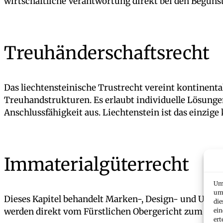
wirtschaftliche Verantwortung direkt bei den Begünst
Treuhänderschaftsrecht
Das liechtensteinische Trustrecht vereint kontinenta
Treuhandstrukturen. Es erlaubt individuelle Lösung
Anschlussfähigkeit aus. Liechtenstein ist das einzig
Immaterialgüterrecht
Um 
um 
Dieses Kapitel behandelt Marken-, Design- und Urhebe
die
werden direkt vom Fürstlichen Obergericht zum Schw
ein
ert