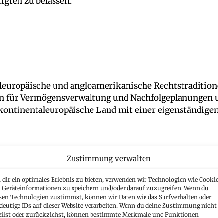
igten zu belassen.
leuropäische und angloamerikanische Rechtstraditionen
en für Vermögensverwaltung und Nachfolgeplanungen un
e kontinentaleuropäische Land mit einer eigenständige
Zustimmung verwalten
dir ein optimales Erlebnis zu bieten, verwenden wir Technologien wie Cookie
Geräteinformationen zu speichern und/oder darauf zuzugreifen. Wenn du
rrecht in Liechtenstein, das weitgehend auf dem schwe
sen Technologien zustimmst, können wir Daten wie das Surfverhalten oder
eizerischen Bundesgericht weitergeleitet.
deutige IDs auf dieser Website verarbeiten. Wenn du deine Zustimmung nicht
eilst oder zurückziehst, können bestimmte Merkmale und Funktionen