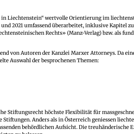
n in Liechtenstein“ wertvolle Orientierung im liechten
t und 2021 umfassend überarbeitet, inklusive Kapitel 
echtensteinischen Rechts» (Manz-Verlag) bzw. als fund
d von Autoren der Kanzlei Marxer Attorneys. Da eine 
zielte Auswahl der besprochenen Themen:
sche Stiftungsrecht höchste Flexibilität für massgesch
tiftungen. Anders als in Österreich geniessen liechte
enden behördlichen Aufsicht. Die treuhänderische Er