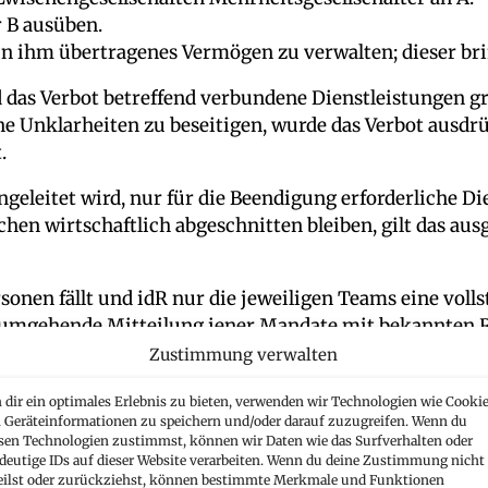
 B ausüben.
ein ihm übertragenes Vermögen zu verwalten; dieser bri
 das Verbot betreffend verbundene Dienstleistungen grei
e Unklarheiten zu beseitigen, wurde das Verbot ausdrüc
.
ngeleitet wird, nur für die Beendigung erforderliche D
n wirtschaftlich abgeschnitten bleiben, gilt das ausg
onen fällt und idR nur die jeweiligen Teams eine volls
 umgehende Mitteilung jener Mandate mit bekannten 
Zustimmung verwalten
dir ein optimales Erlebnis zu bieten, verwenden wir Technologien wie Cookie
Geräteinformationen zu speichern und/oder darauf zuzugreifen. Wenn du
sen Technologien zustimmst, können wir Daten wie das Surfverhalten oder
deutige IDs auf dieser Website verarbeiten. Wenn du deine Zustimmung nicht
eilst oder zurückziehst, können bestimmte Merkmale und Funktionen