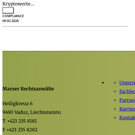
Kryptowerte…
COMPLIANCE
09.02.2026
Unter
Marxer Rechtsanwälte
Fachbe
Partne
Heiligkreuz 6
Karrie
9490 Vaduz, Liechtenstein
Kontak
T +423 235 8181
F +423 235 8282