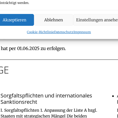
inträchtigt werden.
’000.- oder Gegenwert in Schweizer Franken pro Quart
r, die
Akzeptieren
Ablehnen
Einstellungen anseh
räger;
Cookie-Richtlinie
Datenschutz
Impressum
and
hat per 01.06.2025 zu erfolgen.
GE
Sorgfaltspflichten und internationales
Sanktionsrecht
I. Sorgfaltspflichten 1. Anpassung der Liste A bzgl.
Staaten mit strategischen Mängel Die beiden