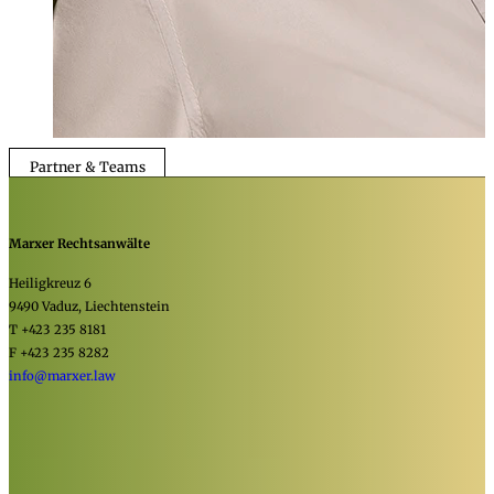
Partner & Teams
Marxer Rechtsanwälte
Heiligkreuz 6
9490 Vaduz, Liechtenstein
T +423 235 8181
F +423 235 8282
info@marxer.law