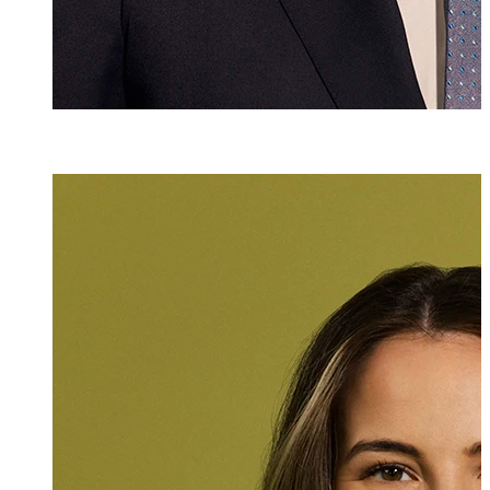
Adriana Bolter
Assistentin
+423 235 8179
adriana.bolter@m