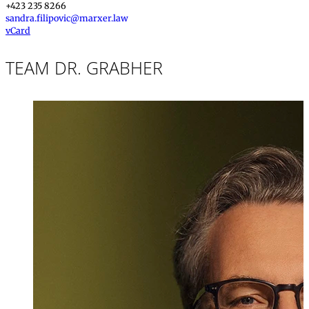
+423 235 8266
sandra.filipovic@marxer.law
vCard
TEAM DR. GRABHER
Dr. iur.
,
LL.M.
Michael Grabhe
Partner, Rechtsan
+423 235 8181
michael.grabher