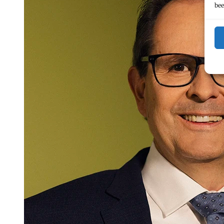
markus.truschner@marxer
bee