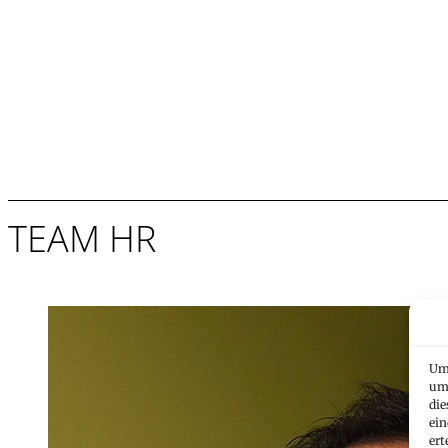
TEAM HR
Markus Trusc
Um 
um 
HR Manager
die
ein
+423 235 8117
ert