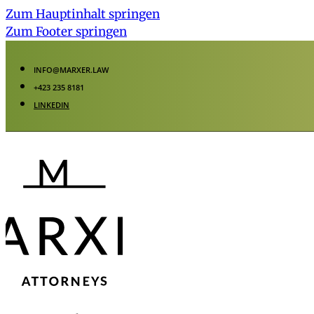
Zum Hauptinhalt springen
Zum Footer springen
INFO@MARXER.LAW
+423 235 8181
LINKEDIN