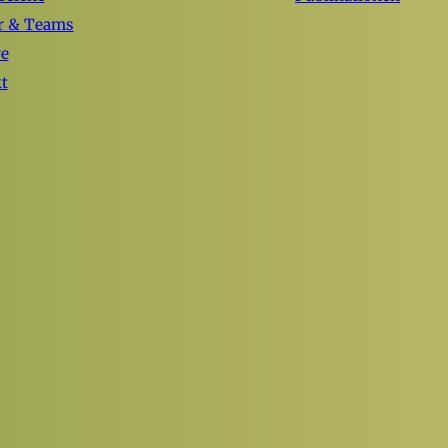
r & Teams
re
t