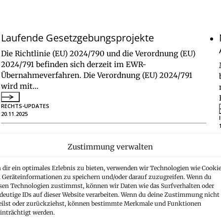
Laufende Gesetzgebungsprojekte
Die Richtlinie (EU) 2024/790 und die Verordnung (EU)
2024/791 befinden sich derzeit im EWR-
Übernahmeverfahren. Die Verordnung (EU) 2024/791
wird mit…
RECHTS-UPDATES
20.11.2025
Zustimmung verwalten
dir ein optimales Erlebnis zu bieten, verwenden wir Technologien wie Cookie
Geräteinformationen zu speichern und/oder darauf zuzugreifen. Wenn du
Dienstjubiläum Dr. Florian Marxer
sen Technologien zustimmst, können wir Daten wie das Surfverhalten oder
deutige IDs auf dieser Website verarbeiten. Wenn du deine Zustimmung nicht
Wir freuen uns, Ihnen mitzuteilen, dass Dr. Florian
eilst oder zurückziehst, können bestimmte Merkmale und Funktionen
Marxer am 16. August 2025 seine 20-jährige
inträchtigt werden.
Kanzleizugehörigkeit feiert. Florian Marxer ist…