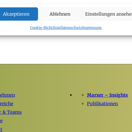
INSIGHTS
Akzeptieren
Ablehnen
Einstellungen anseh
01.09.2025
Cookie-Richtlinie
Datenschutz
Impressum
nehmen
Marxer – Insights
reiche
Publikationen
r & Teams
re
t