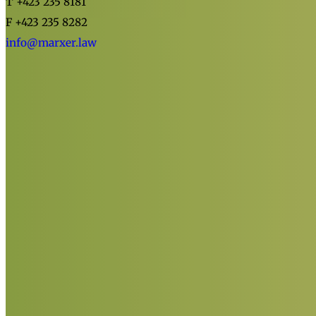
T +423 235 8181
F +423 235 8282
info@marxer.law