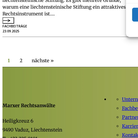
liechtensteinische Stiftung. Es gibt mehrere Gründe,
warum eine liechtensteinische Stiftung ein attraktives
Rechtsinstrument ist….
FACHBEITRÄGE
23.09.2025
1
2
nächste »
Unter
Marxer Rechtsanwälte
Fachbe
Partne
Heiligkreuz 6
Karrie
9490 Vaduz, Liechtenstein
Kontak