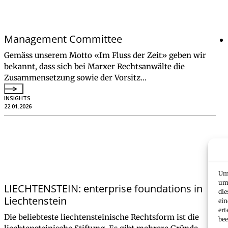
Management Committee
Gemäss unserem Motto «Im Fluss der Zeit» geben wir
bekannt, dass sich bei Marxer Rechtsanwälte die
Zusammensetzung sowie der Vorsitz…
INSIGHTS
22.01.2026
Um 
um 
LIECHTENSTEIN: enterprise foundations in
die
Liechtenstein
ein
ert
Die beliebteste liechtensteinische Rechtsform ist die
bee